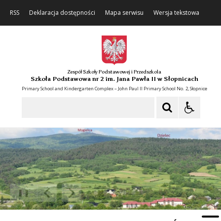
RSS
Deklaracja dostępności
Mapa serwisu
Wersja tekstowa
Zespół Szkoły Podstawowej i Przedszkola
Szkoła Podstawowa nr 2 im. Jana Pawła II w Słopnicach
Primary School and Kindergarten Complex – John Paul II Primary School No. 2, Słopnice
Szukaj
❚❚
Poprzedni Element
Następny Element