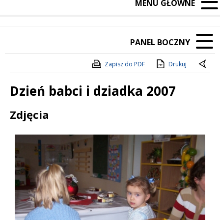
MENU GŁÓWNE
PANEL BOCZNY
Zapisz do PDF
Drukuj
Dzień babci i dziadka 2007
Treść
Zdjęcia