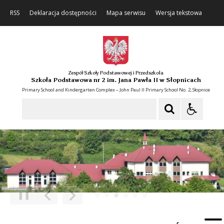
RSS
Deklaracja dostępności
Mapa serwisu
Wersja tekstowa
Zespół Szkoły Podstawowej i Przedszkola
Szkoła Podstawowa nr 2 im. Jana Pawła II w Słopnicach
Primary School and Kindergarten Complex – John Paul II Primary School No. 2, Słopnice
Szukaj
❚❚
Poprzedni Element
Następny Element