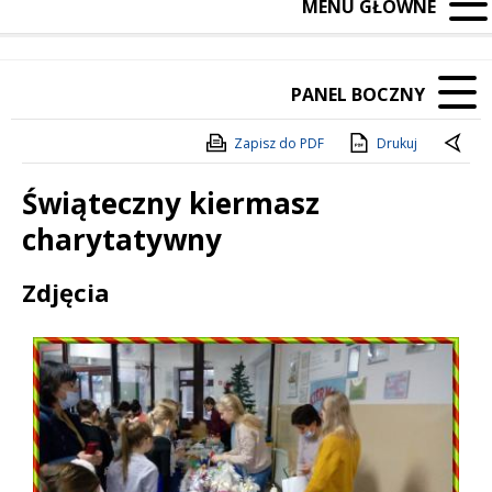
MENU GŁÓWNE
PANEL BOCZNY
Zapisz do PDF
Drukuj
Świąteczny kiermasz
charytatywny
Treść
Zdjęcia