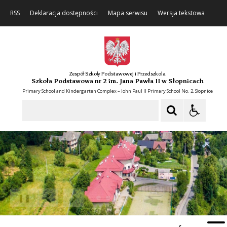
RSS
Deklaracja dostępności
Mapa serwisu
Wersja tekstowa
Zespół Szkoły Podstawowej i Przedszkola
Szkoła Podstawowa nr 2 im. Jana Pawła II w Słopnicach
Primary School and Kindergarten Complex – John Paul II Primary School No. 2, Słopnice
Szukaj
❚❚
Poprzedni Element
Następny Element