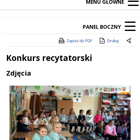
MENU GŁÓWNE
PANEL BOCZNY
Zapisz do PDF
Drukuj
Konkurs recytatorski
Treść
Zdjęcia