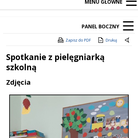
MENU GŁÓWNE
PANEL BOCZNY
Zapisz do PDF
Drukuj
Spotkanie z pielęgniarką
szkolną
Treść
Zdjęcia