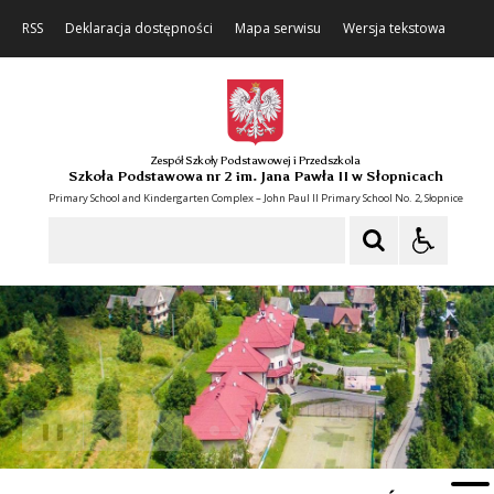
RSS
Deklaracja dostępności
Mapa serwisu
Wersja tekstowa
Zespół Szkoły Podstawowej i Przedszkola
Szkoła Podstawowa nr 2 im. Jana Pawła II w Słopnicach
Primary School and Kindergarten Complex – John Paul II Primary School No. 2, Słopnice
Szukaj
❚❚
Poprzedni Element
Następny Element