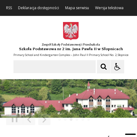
RSS
Deklaracja dostępności
Mapa serwisu
Wersja tekstowa
Zespół Szkoły Podstawowej i Przedszkola
Szkoła Podstawowa nr 2 im. Jana Pawła II w Słopnicach
Primary School and Kindergarten Complex – John Paul II Primary School No. 2, Słopnice
Szukaj
❚❚
Poprzedni Element
Następny Element