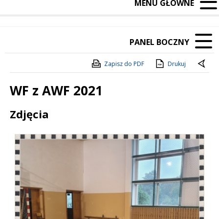
MENU GŁÓWNE
PANEL BOCZNY
Zapisz do PDF
Drukuj
WF z AWF 2021
Treść
Zdjęcia