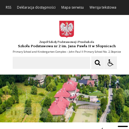
RSS
Deklaracja dostępności
Mapa serwisu
Wersja tekstowa
Zespół Szkoły Podstawowej i Przedszkola
Szkoła Podstawowa nr 2 im. Jana Pawła II w Słopnicach
Primary School and Kindergarten Complex – John Paul II Primary School No. 2, Słopnice
Szukaj
❚❚
Poprzedni Element
Następny Element