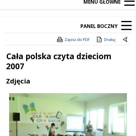
MENU GŁÓWNE
PANEL BOCZNY
Zapisz do PDF
Drukuj
Cała polska czyta dzieciom
2007
Treść
Zdjęcia