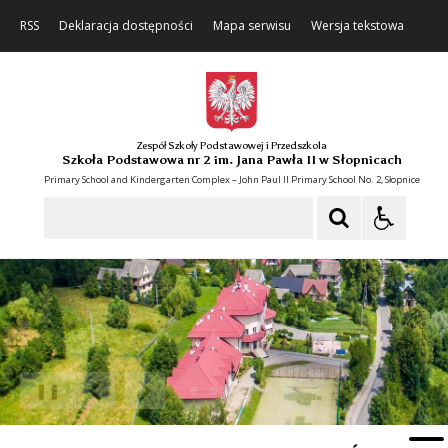
RSS
Deklaracja dostępności
Mapa serwisu
Wersja tekstowa
Zespół Szkoły Podstawowej i Przedszkola
Szkoła Podstawowa nr 2 im. Jana Pawła II w Słopnicach
Primary School and Kindergarten Complex – John Paul II Primary School No. 2, Słopnice
Szukaj
❚❚
Poprzedni Element
Następny Element