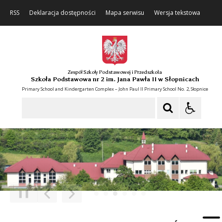
RSS
Deklaracja dostępności
Mapa serwisu
Wersja tekstowa
Zespół Szkoły Podstawowej i Przedszkola
Szkoła Podstawowa nr 2 im. Jana Pawła II w Słopnicach
Primary School and Kindergarten Complex – John Paul II Primary School No. 2, Słopnice
Szukaj
❚❚
Poprzedni Element
Następny Element