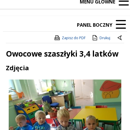
MENU GŁÓWNE
PANEL BOCZNY
Zapisz do PDF
Drukuj
Owocowe szaszłyki 3,4 latków
Treść
Zdjęcia