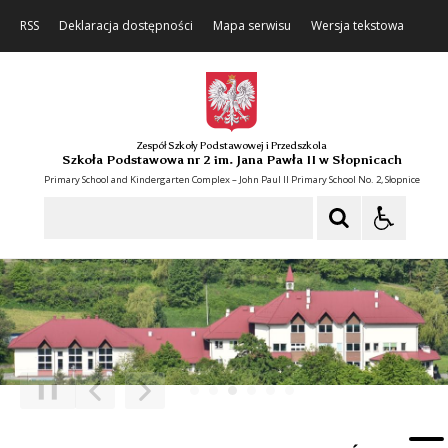
RSS
Deklaracja dostępności
Mapa serwisu
Wersja tekstowa
Zespół Szkoły Podstawowej i Przedszkola
Szkoła Podstawowa nr 2 im. Jana Pawła II w Słopnicach
Primary School and Kindergarten Complex – John Paul II Primary School No. 2, Słopnice
Szukaj
❚❚
Poprzedni Element
Następny Element