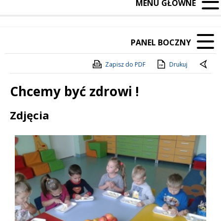
MENU GŁÓWNE
PANEL BOCZNY
Zapisz do PDF
Drukuj
Chcemy być zdrowi !
Treść
Zdjęcia