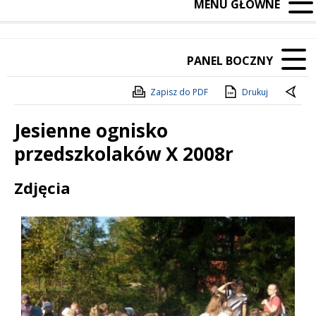
MENU GŁÓWNE
PANEL BOCZNY
Zapisz do PDF
Drukuj
Jesienne ognisko
przedszkolaków X 2008r
Treść
Zdjęcia