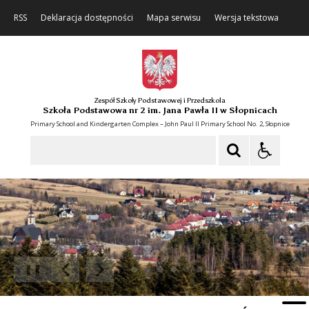
RSS
Deklaracja dostępności
Mapa serwisu
Wersja tekstowa
Zespół Szkoły Podstawowej i Przedszkola
Szkoła Podstawowa nr 2 im. Jana Pawła II w Słopnicach
Primary School and Kindergarten Complex – John Paul II Primary School No. 2, Słopnice
Szukaj
❚❚
Poprzedni Element
Następny Element