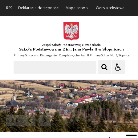
RSS
Deklaracja dostępności
Mapa serwisu
Wersja tekstowa
Zespół Szkoły Podstawowej i Przedszkola
Szkoła Podstawowa nr 2 im. Jana Pawła II w Słopnicach
Primary School and Kindergarten Complex – John Paul II Primary School No. 2, Słopnice
Szukaj
❚❚
Poprzedni Element
Następny Element