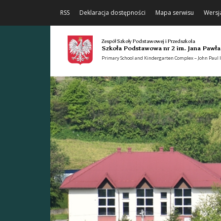
RSS
Deklaracja dostępności
Mapa serwisu
Wersj
Zespół Szkoły Podstawowej i Przedszkola
Szkoła Podstawowa nr 2 im. Jana Pawła
Primary School and Kindergarten Complex – John Paul II