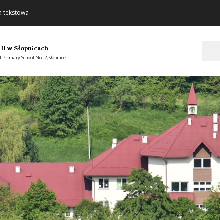
a tekstowa
Szukaj
 II w Słopnicach
 Primary School No. 2, Słopnice