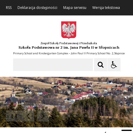
RSS
Deklaracja dostępności
Mapa serwisu
Wersja tekstowa
Zespół Szkoły Podstawowej i Przedszkola
Szkoła Podstawowa nr 2 im. Jana Pawła II w Słopnicach
Primary School and Kindergarten Complex – John Paul II Primary School No. 2, Słopnice
Szukaj
❚❚
Poprzedni Element
Następny Element