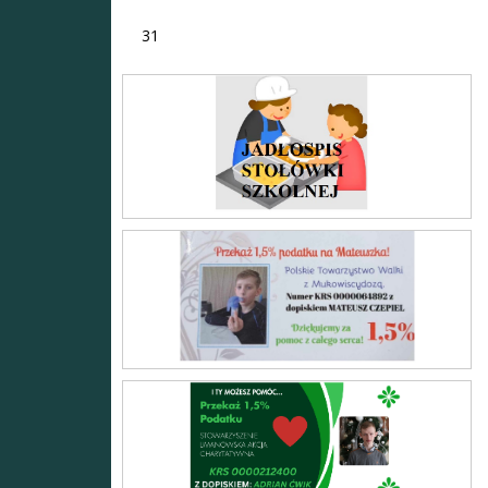
31
Stołówka
Mateusz
Adrian