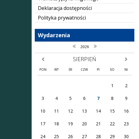
Deklaracja dostępności
Polityka prywatności
Wydarzenia
poprzedni rok
następny rok
2026
SIERPIEŃ
poprzedni miesiąc
następny
PON
WT
ŚR
CZW
PI
SO
NI
1
2
3
4
5
6
7
8
9
10
11
12
13
14
15
16
17
18
19
20
21
22
23
24
25
26
27
28
29
30