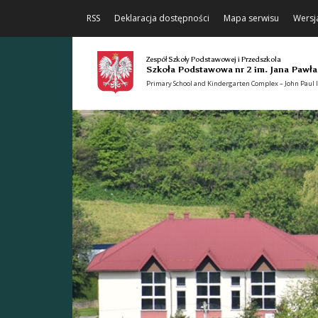
RSS
Deklaracja dostępności
Mapa serwisu
Wersj
Zespół Szkoły Podstawowej i Przedszkola
Szkoła Podstawowa nr 2 im. Jana Pawła
Primary School and Kindergarten Complex – John Paul II