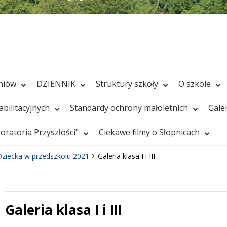
zniów
DZIENNIK
Struktury szkoły
O szkole
bilitacyjnych
Standardy ochrony małoletnich
Gale
ratoria Przyszłości"
Ciekawe filmy o Słopnicach
ziecka w przedszkolu 2021
Galeria klasa I i III
Galeria klasa I i III