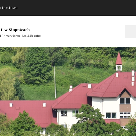
a tekstowa
Szukaj
 II w Słopnicach
 Primary School No. 2, Słopnice