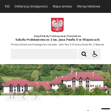
RSS
Deklaracja dostępności
Mapa serwisu
Wersja tekstowa
Zespół Szkoły Podstawowej i Przedszkola
Szkoła Podstawowa nr 2 im. Jana Pawła II w Słopnicach
Primary School and Kindergarten Complex – John Paul II Primary School No. 2, Słopnice
Szukaj
❚❚
Poprzedni Element
Następny Element