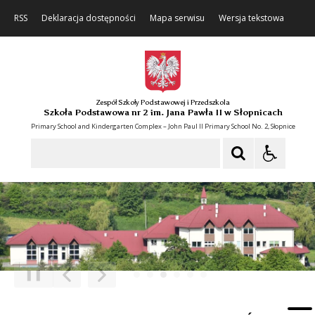
RSS
Deklaracja dostępności
Mapa serwisu
Wersja tekstowa
Zespół Szkoły Podstawowej i Przedszkola
Szkoła Podstawowa nr 2 im. Jana Pawła II w Słopnicach
Primary School and Kindergarten Complex – John Paul II Primary School No. 2, Słopnice
Szukaj
❚❚
Poprzedni Element
Następny Element