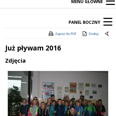
MENU GŁÓWNE
PANEL BOCZNY
Zapisz do PDF
Drukuj
Już pływam 2016
Treść
Zdjęcia