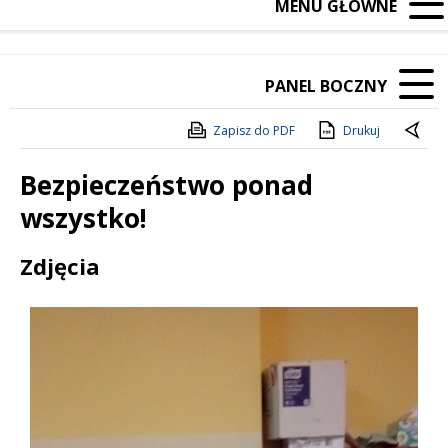
MENU GŁÓWNE
PANEL BOCZNY
Zapisz do PDF
Drukuj
Bezpieczeństwo ponad
wszystko!
Treść
Zdjęcia