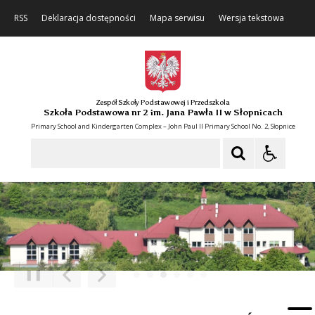
RSS
Deklaracja dostępności
Mapa serwisu
Wersja tekstowa
Zespół Szkoły Podstawowej i Przedszkola
Szkoła Podstawowa nr 2 im. Jana Pawła II w Słopnicach
Primary School and Kindergarten Complex – John Paul II Primary School No. 2, Słopnice
Szukaj
❚❚
Poprzedni Element
Następny Element