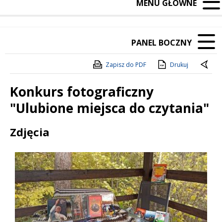
MENU GŁÓWNE
PANEL BOCZNY
Zapisz do PDF
Drukuj
Konkurs fotograficzny
"Ulubione miejsca do czytania"
Treść
Zdjęcia