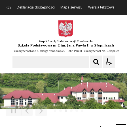
RSS
Deklaracja dostępności
Mapa serwisu
Wersja tekstowa
Zespół Szkoły Podstawowej i Przedszkola
Szkoła Podstawowa nr 2 im. Jana Pawła II w Słopnicach
Primary School and Kindergarten Complex – John Paul II Primary School No. 2, Słopnice
Szukaj
❚❚
Poprzedni Element
Następny Element