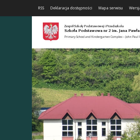
RSS
Deklaracja dostępności
Mapa serwisu
Wersj
Zespół Szkoły Podstawowej i Przedszkola
Szkoła Podstawowa nr 2 im. Jana Pawła
Primary School and Kindergarten Complex – John Paul II