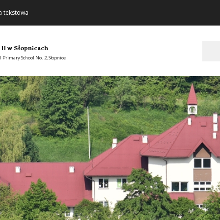
a tekstowa
Szukaj
 II w Słopnicach
 Primary School No. 2, Słopnice