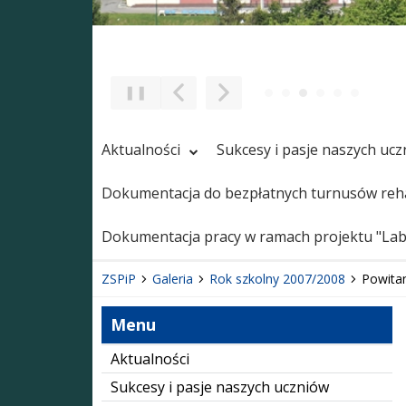
❚❚
Poprzedni Element
Następny Element
Aktualności
Sukcesy i pasje naszych uc
Dokumentacja do bezpłatnych turnusów reha
Dokumentacja pracy w ramach projektu "Labo
ZSPiP
Galeria
Rok szkolny 2007/2008
Powitan
Menu
Aktualności
Sukcesy i pasje naszych uczniów