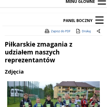
MENU GŁÓWNE
PANEL BOCZNY
Zapisz do PDF
Drukuj
Piłkarskie zmagania z
udziałem naszych
reprezentantów
Treść
Zdjęcia