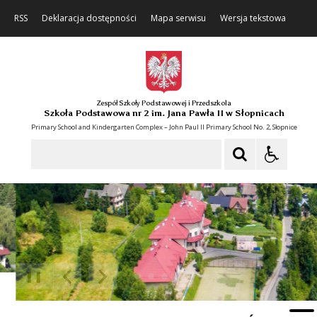
RSS
Deklaracja dostępności
Mapa serwisu
Wersja tekstowa
Zespół Szkoły Podstawowej i Przedszkola
Szkoła Podstawowa nr 2 im. Jana Pawła II w Słopnicach
Primary School and Kindergarten Complex – John Paul II Primary School No. 2, Słopnice
Szukaj
❚❚
Poprzedni Element
Następny Element