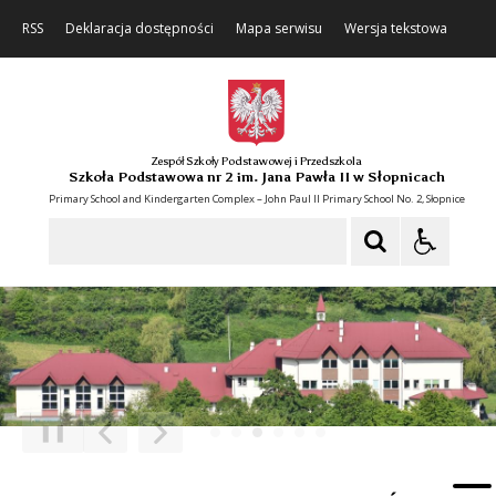
RSS
Deklaracja dostępności
Mapa serwisu
Wersja tekstowa
Zespół Szkoły Podstawowej i Przedszkola
Szkoła Podstawowa nr 2 im. Jana Pawła II w Słopnicach
Primary School and Kindergarten Complex – John Paul II Primary School No. 2, Słopnice
Szukaj
❚❚
Poprzedni Element
Następny Element