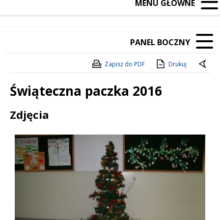
MENU GŁÓWNE
PANEL BOCZNY
Zapisz do PDF
Drukuj
Świąteczna paczka 2016
Treść
Zdjęcia