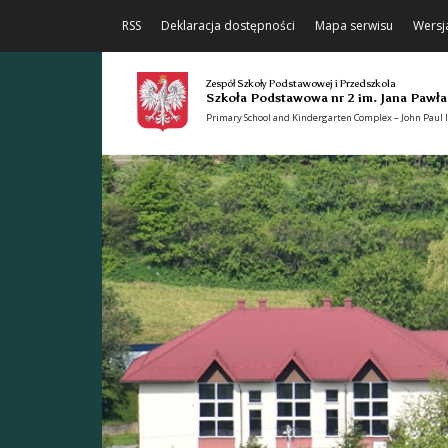
RSS
Deklaracja dostępności
Mapa serwisu
Wersj
Zespół Szkoły Podstawowej i Przedszkola
Szkoła Podstawowa nr 2 im. Jana Pawła
Primary School and Kindergarten Complex – John Paul II