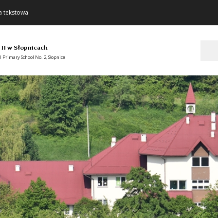
a tekstowa
Szukaj
 II w Słopnicach
 Primary School No. 2, Słopnice