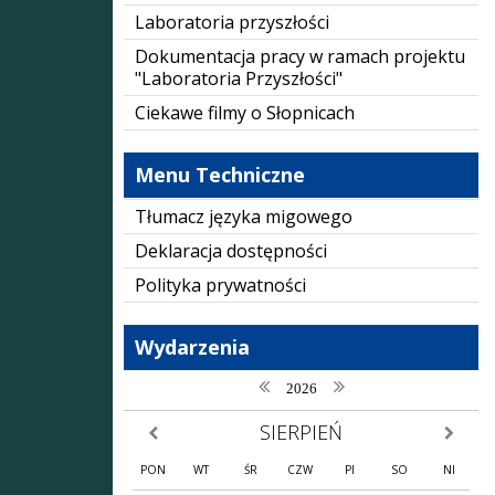
Laboratoria przyszłości
Dokumentacja pracy w ramach projektu
"Laboratoria Przyszłości"
Ciekawe filmy o Słopnicach
Menu Techniczne
Tłumacz języka migowego
Deklaracja dostępności
Polityka prywatności
Wydarzenia
poprzedni rok
następny rok
2026
SIERPIEŃ
poprzedni miesiąc
następny
PON
WT
ŚR
CZW
PI
SO
NI