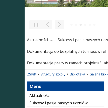
❚❚
Poprzedni Element
Następny Element
Aktualności
Sukcesy i pasje naszych uc
Dokumentacja do bezpłatnych turnusów reha
Dokumentacja pracy w ramach projektu "Labo
ZSPiP
Struktury szkoły
Biblioteka
Galeria bibli
Menu
Aktualności
Sukcesy i pasje naszych uczniów