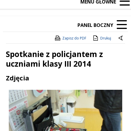
MENU GŁÓWNE
PANEL BOCZNY
Zapisz do PDF
Drukuj
Spotkanie z policjantem z
uczniami klasy III 2014
Treść
Zdjęcia