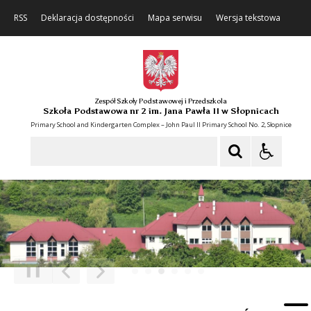
RSS
Deklaracja dostępności
Mapa serwisu
Wersja tekstowa
Zespół Szkoły Podstawowej i Przedszkola
Szkoła Podstawowa nr 2 im. Jana Pawła II w Słopnicach
Primary School and Kindergarten Complex – John Paul II Primary School No. 2, Słopnice
Szukaj
❚❚
Poprzedni Element
Następny Element