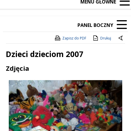
MENU GŁÓWNE
PANEL BOCZNY
Zapisz do PDF
Drukuj
Dzieci dzieciom 2007
Treść
Zdjęcia