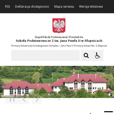
RSS
Deklaracja dostępności
Mapa serwisu
Wersja tekstowa
Zespół Szkoły Podstawowej i Przedszkola
Szkoła Podstawowa nr 2 im. Jana Pawła II w Słopnicach
Primary School and Kindergarten Complex – John Paul II Primary School No. 2, Słopnice
Szukaj
❚❚
Poprzedni Element
Następny Element