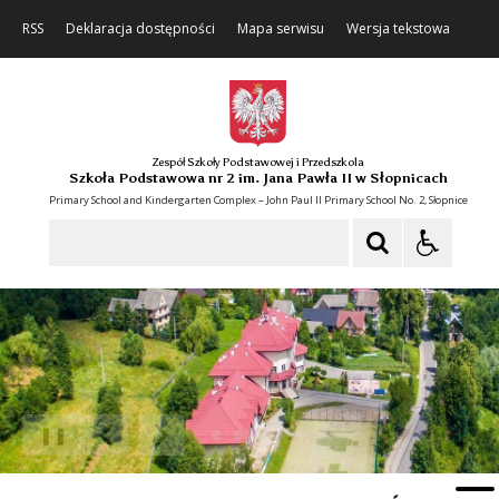
RSS
Deklaracja dostępności
Mapa serwisu
Wersja tekstowa
Zespół Szkoły Podstawowej i Przedszkola
Szkoła Podstawowa nr 2 im. Jana Pawła II w Słopnicach
Primary School and Kindergarten Complex – John Paul II Primary School No. 2, Słopnice
Szukaj
❚❚
Poprzedni Element
Następny Element