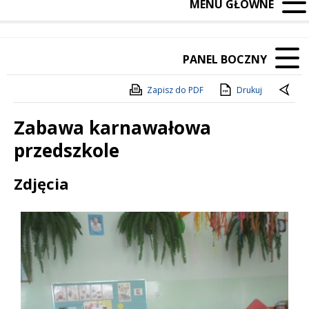
MENU GŁÓWNE
PANEL BOCZNY
Zapisz do PDF
Drukuj
Zabawa karnawałowa
przedszkole
Treść
Zdjęcia