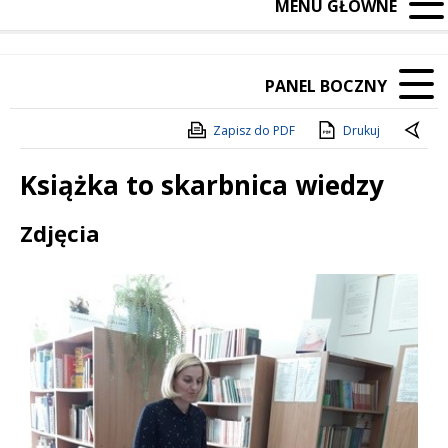
MENU GŁÓWNE
PANEL BOCZNY
Zapisz do PDF
Drukuj
Książka to skarbnica wiedzy
Treść
Zdjęcia