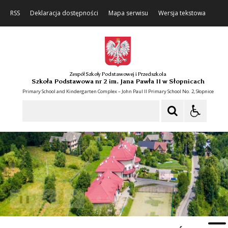
RSS
Deklaracja dostępności
Mapa serwisu
Wersja tekstowa
Zespół Szkoły Podstawowej i Przedszkola
Szkoła Podstawowa nr 2 im. Jana Pawła II w Słopnicach
Primary School and Kindergarten Complex – John Paul II Primary School No. 2, Słopnice
Szukaj
❚❚
Poprzedni Element
Następny Element