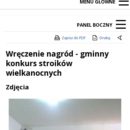
MENU GŁÓWNE
PANEL BOCZNY
Zapisz do PDF
Drukuj
Wręczenie nagród - gminny
konkurs stroików
wielkanocnych
Treść
Zdjęcia