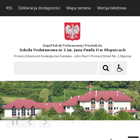
RSS
Deklaracja dostępności
Mapa serwisu
Wersja tekstowa
Zespół Szkoły Podstawowej i Przedszkola
Szkoła Podstawowa nr 2 im. Jana Pawła II w Słopnicach
Primary School and Kindergarten Complex – John Paul II Primary School No. 2, Słopnice
Szukaj
❚❚
Poprzedni Element
Następny Element