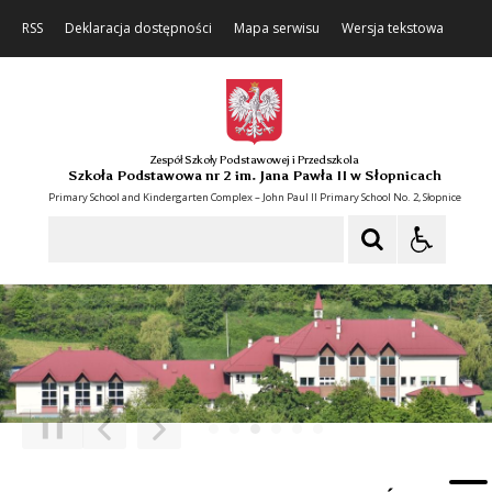
RSS
Deklaracja dostępności
Mapa serwisu
Wersja tekstowa
Zespół Szkoły Podstawowej i Przedszkola
Szkoła Podstawowa nr 2 im. Jana Pawła II w Słopnicach
Primary School and Kindergarten Complex – John Paul II Primary School No. 2, Słopnice
Szukaj
❚❚
Poprzedni Element
Następny Element