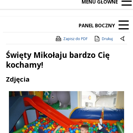
MENU GŁÓWNE
PANEL BOCZNY
Zapisz do PDF
Drukuj
Święty Mikołaju bardzo Cię
kochamy!
Treść
Zdjęcia