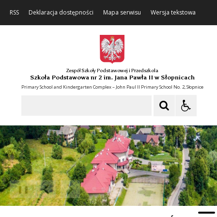
RSS
Deklaracja dostępności
Mapa serwisu
Wersja tekstowa
Zespół Szkoły Podstawowej i Przedszkola
Szkoła Podstawowa nr 2 im. Jana Pawła II w Słopnicach
Primary School and Kindergarten Complex – John Paul II Primary School No. 2, Słopnice
Szukaj
❚❚
Poprzedni Element
Następny Element