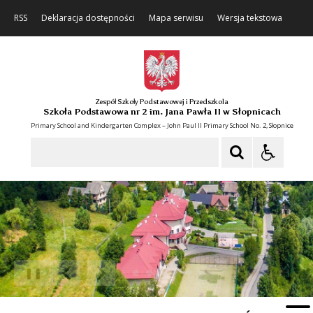
RSS
Deklaracja dostępności
Mapa serwisu
Wersja tekstowa
Zespół Szkoły Podstawowej i Przedszkola
Szkoła Podstawowa nr 2 im. Jana Pawła II w Słopnicach
Primary School and Kindergarten Complex – John Paul II Primary School No. 2, Słopnice
Szukaj
❚❚
Poprzedni Element
Następny Element