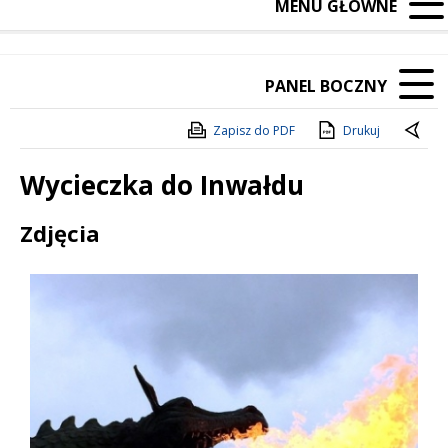
MENU GŁÓWNE
PANEL BOCZNY
Zapisz do PDF
Drukuj
Wycieczka do Inwałdu
Treść
Zdjęcia