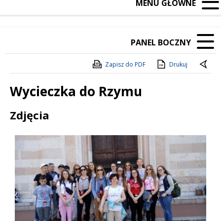
MENU GŁÓWNE
PANEL BOCZNY
Zapisz do PDF
Drukuj
Wycieczka do Rzymu
Treść
Zdjęcia