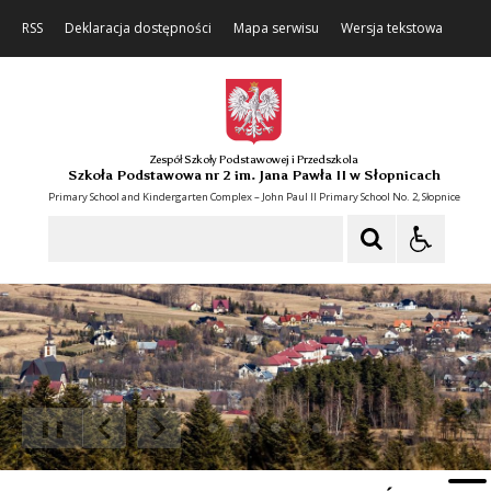
RSS
Deklaracja dostępności
Mapa serwisu
Wersja tekstowa
Zespół Szkoły Podstawowej i Przedszkola
Szkoła Podstawowa nr 2 im. Jana Pawła II w Słopnicach
Primary School and Kindergarten Complex – John Paul II Primary School No. 2, Słopnice
Szukaj
❚❚
Poprzedni Element
Następny Element