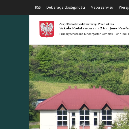
RSS
Deklaracja dostępności
Mapa serwisu
Wersj
Zespół Szkoły Podstawowej i Przedszkola
Szkoła Podstawowa nr 2 im. Jana Pawła
Primary School and Kindergarten Complex – John Paul II