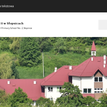
a tekstowa
Szukaj
 II w Słopnicach
 Primary School No. 2, Słopnice