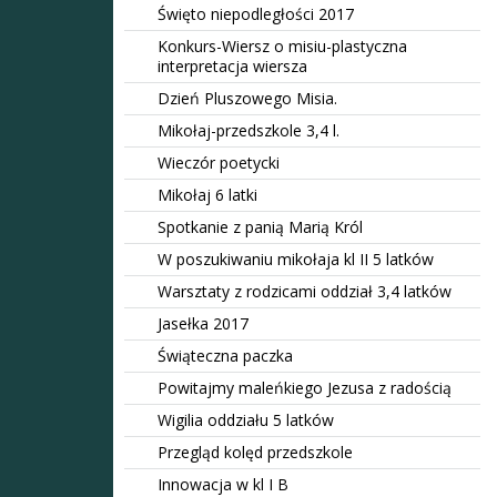
Święto niepodległości 2017
Konkurs-Wiersz o misiu-plastyczna
interpretacja wiersza
Dzień Pluszowego Misia.
Mikołaj-przedszkole 3,4 l.
Wieczór poetycki
Mikołaj 6 latki
Spotkanie z panią Marią Król
W poszukiwaniu mikołaja kl II 5 latków
Warsztaty z rodzicami oddział 3,4 latków
Jasełka 2017
Świąteczna paczka
Powitajmy maleńkiego Jezusa z radością
Wigilia oddziału 5 latków
Przegląd kolęd przedszkole
Innowacja w kl I B