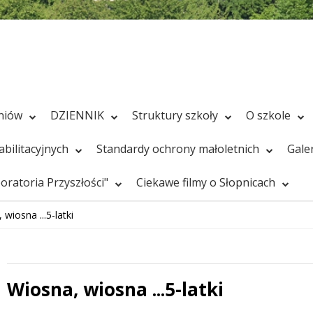
zniów
DZIENNIK
Struktury szkoły
O szkole
bilitacyjnych
Standardy ochrony małoletnich
Gale
ratoria Przyszłości"
Ciekawe filmy o Słopnicach
wiosna ...5-latki
Wiosna, wiosna ...5-latki