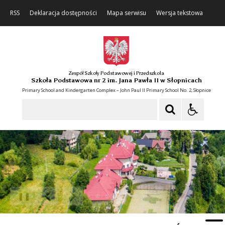
RSS
Deklaracja dostępności
Mapa serwisu
Wersja tekstowa
Zespół Szkoły Podstawowej i Przedszkola
Szkoła Podstawowa nr 2 im. Jana Pawła II w Słopnicach
Primary School and Kindergarten Complex – John Paul II Primary School No. 2, Słopnice
Szukaj
❚❚
Poprzedni Element
Następny Element