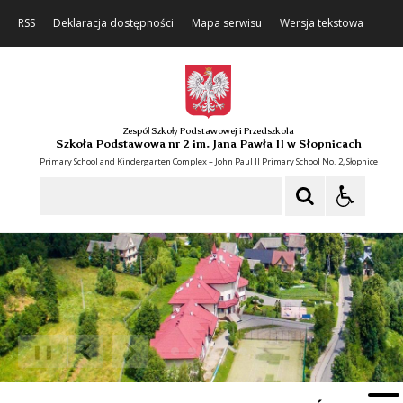
RSS
Deklaracja dostępności
Mapa serwisu
Wersja tekstowa
Zespół Szkoły Podstawowej i Przedszkola
Szkoła Podstawowa nr 2 im. Jana Pawła II w Słopnicach
Primary School and Kindergarten Complex – John Paul II Primary School No. 2, Słopnice
Szukaj
❚❚
Poprzedni Element
Następny Element