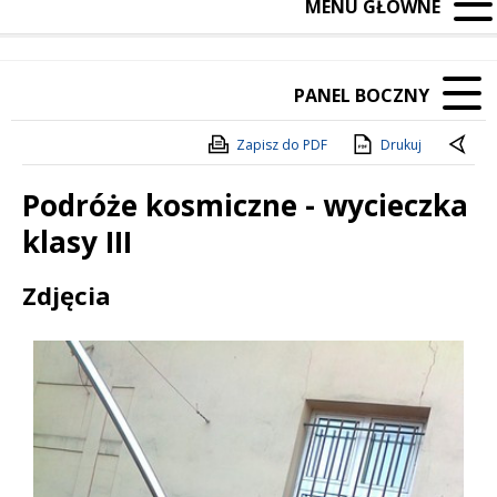
MENU GŁÓWNE
PANEL BOCZNY
Zapisz do PDF
Drukuj
Podróże kosmiczne - wycieczka
klasy III
Treść
Zdjęcia