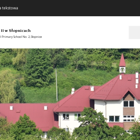
a tekstowa
Szukaj
 II w Słopnicach
 Primary School No. 2, Słopnice