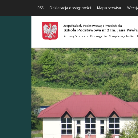
RSS
Deklaracja dostępności
Mapa serwisu
Wersj
Zespół Szkoły Podstawowej i Przedszkola
Szkoła Podstawowa nr 2 im. Jana Pawła
Primary School and Kindergarten Complex – John Paul II