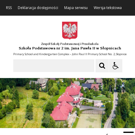
RSS
Deklaracja dostępności
Mapa serwisu
Wersja tekstowa
Zespół Szkoły Podstawowej i Przedszkola
Szkoła Podstawowa nr 2 im. Jana Pawła II w Słopnicach
Primary School and Kindergarten Complex – John Paul II Primary School No. 2, Słopnice
Szukaj
❚❚
Poprzedni Element
Następny Element