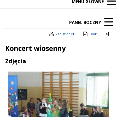
MENU GŁÓWNE
PANEL BOCZNY
Zapisz do PDF
Drukuj
Koncert wiosenny
Treść
Zdjęcia