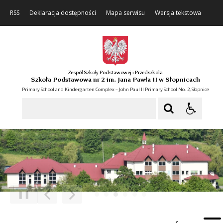
RSS
Deklaracja dostępności
Mapa serwisu
Wersja tekstowa
Zespół Szkoły Podstawowej i Przedszkola
Szkoła Podstawowa nr 2 im. Jana Pawła II w Słopnicach
Primary School and Kindergarten Complex – John Paul II Primary School No. 2, Słopnice
Szukaj
❚❚
Poprzedni Element
Następny Element