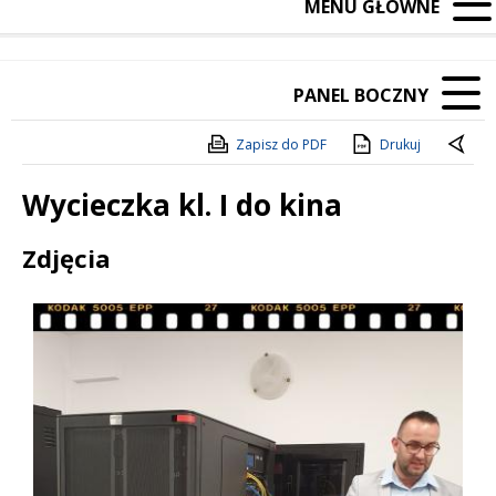
MENU GŁÓWNE
PANEL BOCZNY
Zapisz do PDF
Drukuj
Wycieczka kl. I do kina
Treść
Zdjęcia