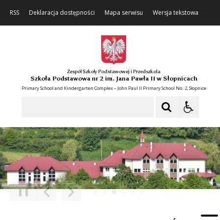
RSS
Deklaracja dostępności
Mapa serwisu
Wersja tekstowa
Zespół Szkoły Podstawowej i Przedszkola
Szkoła Podstawowa nr 2 im. Jana Pawła II w Słopnicach
Primary School and Kindergarten Complex – John Paul II Primary School No. 2, Słopnice
Szukaj
❚❚
Poprzedni Element
Następny Element