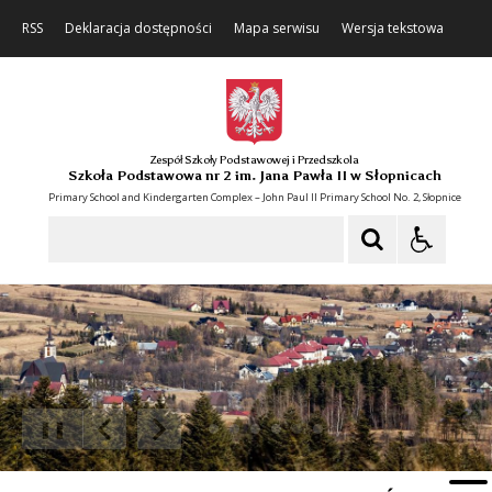
RSS
Deklaracja dostępności
Mapa serwisu
Wersja tekstowa
Zespół Szkoły Podstawowej i Przedszkola
Szkoła Podstawowa nr 2 im. Jana Pawła II w Słopnicach
Primary School and Kindergarten Complex – John Paul II Primary School No. 2, Słopnice
Szukaj
❚❚
Poprzedni Element
Następny Element