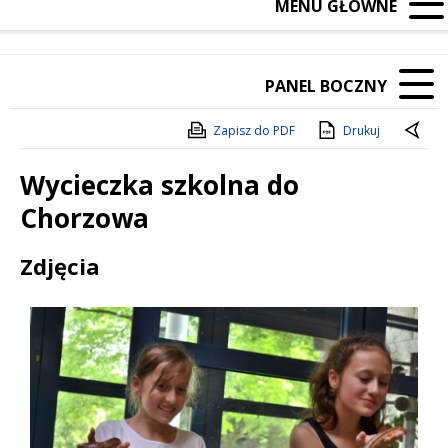
MENU GŁÓWNE
PANEL BOCZNY
Zapisz do PDF
Drukuj
Wycieczka szkolna do
Chorzowa
Treść
Zdjęcia