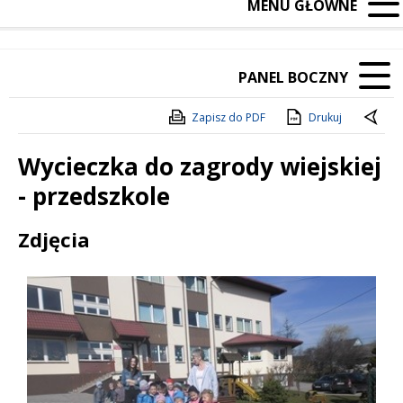
MENU GŁÓWNE
PANEL BOCZNY
Zapisz do PDF
Drukuj
Wycieczka do zagrody wiejskiej
- przedszkole
Treść
Zdjęcia