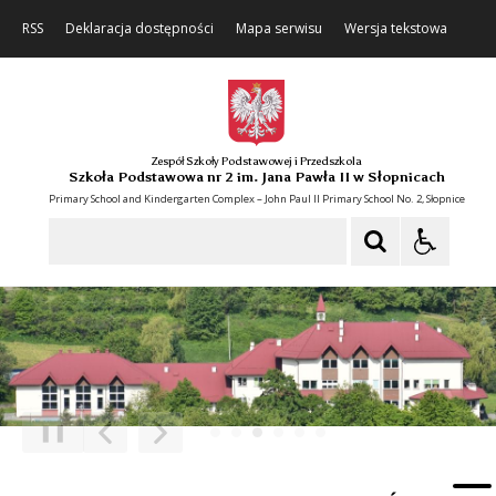
RSS
Deklaracja dostępności
Mapa serwisu
Wersja tekstowa
Zespół Szkoły Podstawowej i Przedszkola
Szkoła Podstawowa nr 2 im. Jana Pawła II w Słopnicach
Primary School and Kindergarten Complex – John Paul II Primary School No. 2, Słopnice
Szukaj
❚❚
Poprzedni Element
Następny Element