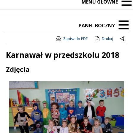
MENU GŁÓWNE
PANEL BOCZNY
Zapisz do PDF
Drukuj
Karnawał w przedszkolu 2018
Treść
Zdjęcia