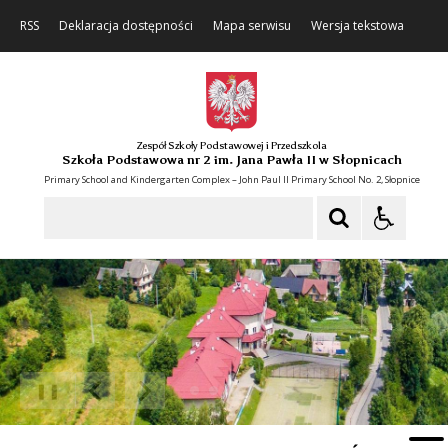
RSS
Deklaracja dostępności
Mapa serwisu
Wersja tekstowa
Zespół Szkoły Podstawowej i Przedszkola
Szkoła Podstawowa nr 2 im. Jana Pawła II w Słopnicach
Primary School and Kindergarten Complex – John Paul II Primary School No. 2, Słopnice
Szukaj
❚❚
Poprzedni Element
Następny Element