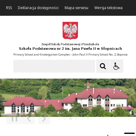
RSS
Deklaracja dostępności
Mapa serwisu
Wersja tekstowa
Zespół Szkoły Podstawowej i Przedszkola
Szkoła Podstawowa nr 2 im. Jana Pawła II w Słopnicach
Primary School and Kindergarten Complex – John Paul II Primary School No. 2, Słopnice
Szukaj
❚❚
Poprzedni Element
Następny Element