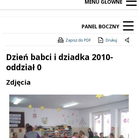
MENU GŁÓWNE
PANEL BOCZNY
Zapisz do PDF
Drukuj
Dzień babci i dziadka 2010-
oddział 0
Treść
Zdjęcia