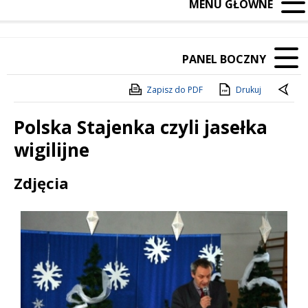
MENU GŁÓWNE
PANEL BOCZNY
Zapisz do PDF
Drukuj
Polska Stajenka czyli jasełka
wigilijne
Treść
Zdjęcia