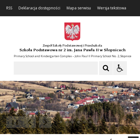
RSS
Deklaracja dostępności
Mapa serwisu
Wersja tekstowa
Zespół Szkoły Podstawowej i Przedszkola
Szkoła Podstawowa nr 2 im. Jana Pawła II w Słopnicach
Primary School and Kindergarten Complex – John Paul II Primary School No. 2, Słopnice
Szukaj
❚❚
Poprzedni Element
Następny Element