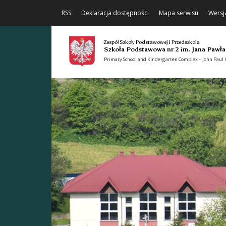
RSS
Deklaracja dostępności
Mapa serwisu
Wersj
Zespół Szkoły Podstawowej i Przedszkola
Szkoła Podstawowa nr 2 im. Jana Pawła
Primary School and Kindergarten Complex – John Paul II