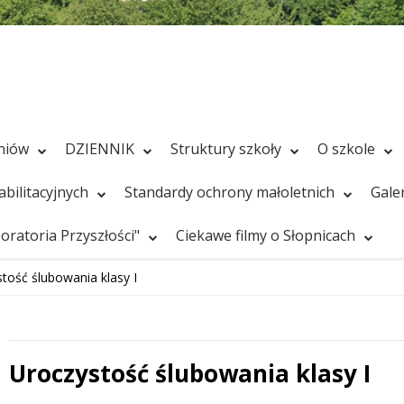
zniów
DZIENNIK
Struktury szkoły
O szkole
bilitacyjnych
Standardy ochrony małoletnich
Gale
ratoria Przyszłości"
Ciekawe filmy o Słopnicach
tość ślubowania klasy I
Uroczystość ślubowania klasy I