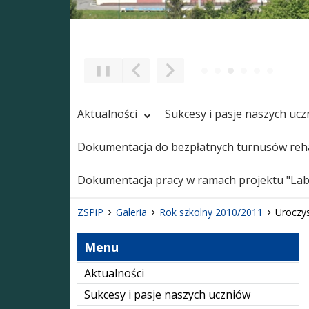
❚❚
Poprzedni Element
Następny Element
Aktualności
Sukcesy i pasje naszych uc
Dokumentacja do bezpłatnych turnusów reha
Dokumentacja pracy w ramach projektu "Labo
ZSPiP
Galeria
Rok szkolny 2010/2011
Uroczys
Menu
Aktualności
Sukcesy i pasje naszych uczniów