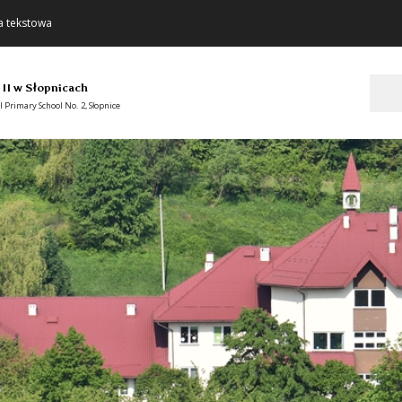
a tekstowa
Szukaj
 II w Słopnicach
 Primary School No. 2, Słopnice