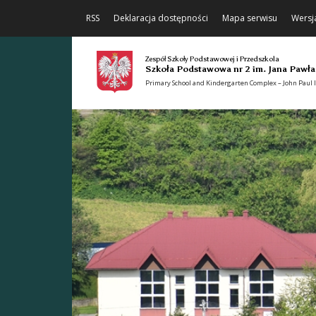
RSS
Deklaracja dostępności
Mapa serwisu
Wersj
Zespół Szkoły Podstawowej i Przedszkola
Szkoła Podstawowa nr 2 im. Jana Pawła
Primary School and Kindergarten Complex – John Paul II