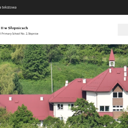
a tekstowa
Szukaj
 II w Słopnicach
 Primary School No. 2, Słopnice