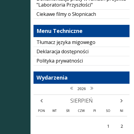
"Laboratoria Przyszłości"
Ciekawe filmy o Słopnicach
Menu Techniczne
Tłumacz języka migowego
Deklaracja dostępności
Polityka prywatności
Wydarzenia
poprzedni rok
następny rok
2026
SIERPIEŃ
poprzedni miesiąc
następny
PON
WT
ŚR
CZW
PI
SO
NI
1
2