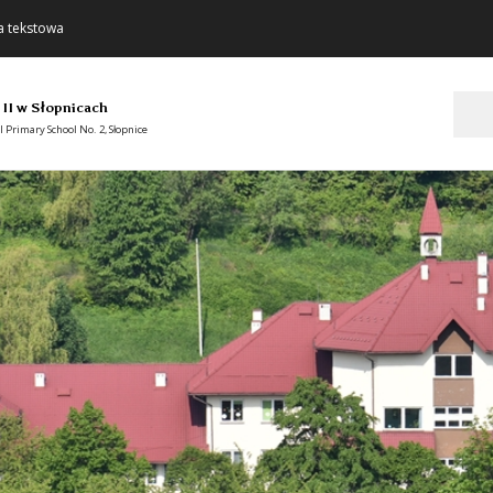
a tekstowa
Szukaj
 II w Słopnicach
 Primary School No. 2, Słopnice