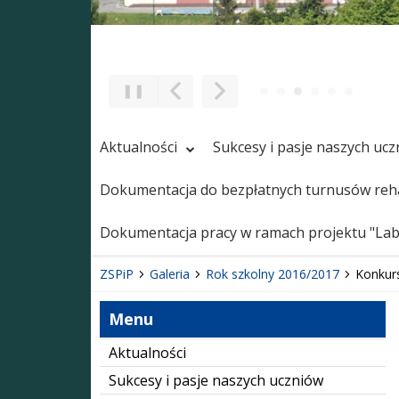
❚❚
Poprzedni Element
Następny Element
Aktualności
Sukcesy i pasje naszych uc
Dokumentacja do bezpłatnych turnusów reha
Dokumentacja pracy w ramach projektu "Labo
ZSPiP
Galeria
Rok szkolny 2016/2017
Konkurs
Menu
Aktualności
Sukcesy i pasje naszych uczniów