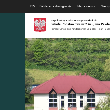
RSS
Deklaracja dostępności
Mapa serwisu
Wersj
Zespół Szkoły Podstawowej i Przedszkola
Szkoła Podstawowa nr 2 im. Jana Pawła
Primary School and Kindergarten Complex – John Paul II