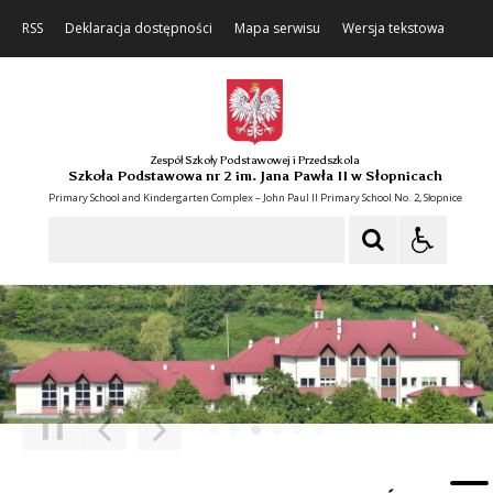
RSS
Deklaracja dostępności
Mapa serwisu
Wersja tekstowa
Zespół Szkoły Podstawowej i Przedszkola
Szkoła Podstawowa nr 2 im. Jana Pawła II w Słopnicach
Primary School and Kindergarten Complex – John Paul II Primary School No. 2, Słopnice
Szukaj
❚❚
Poprzedni Element
Następny Element