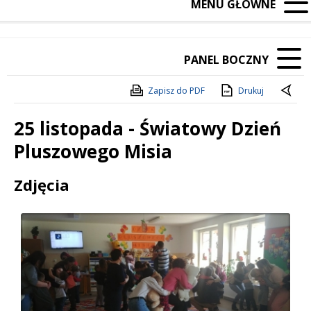
MENU GŁÓWNE
PANEL BOCZNY
Zapisz do PDF
Drukuj
25 listopada - Światowy Dzień
Pluszowego Misia
Treść
Zdjęcia