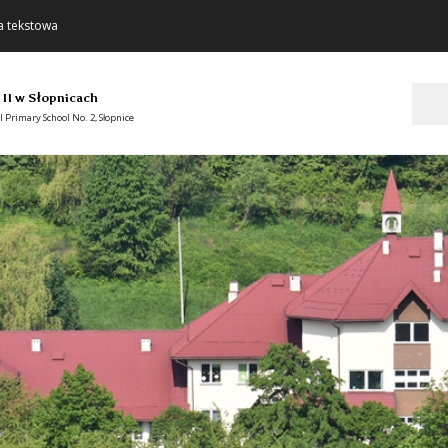
a tekstowa
Szukaj
 II w Słopnicach
 Primary School No. 2, Słopnice