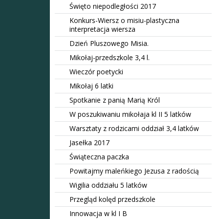
Święto niepodległości 2017
Konkurs-Wiersz o misiu-plastyczna
interpretacja wiersza
Dzień Pluszowego Misia.
Mikołaj-przedszkole 3,4 l.
Wieczór poetycki
Mikołaj 6 latki
Spotkanie z panią Marią Król
W poszukiwaniu mikołaja kl II 5 latków
Warsztaty z rodzicami oddział 3,4 latków
Jasełka 2017
Świąteczna paczka
Powitajmy maleńkiego Jezusa z radością
Wigilia oddziału 5 latków
Przegląd kolęd przedszkole
Innowacja w kl I B