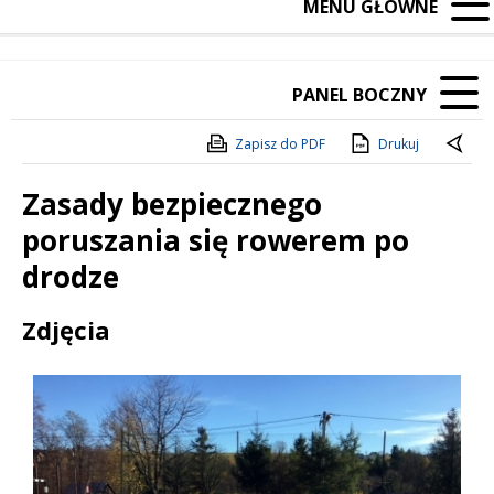
MENU GŁÓWNE
PANEL BOCZNY
Zapisz do PDF
Drukuj
Zasady bezpiecznego
poruszania się rowerem po
drodze
Treść
Zdjęcia