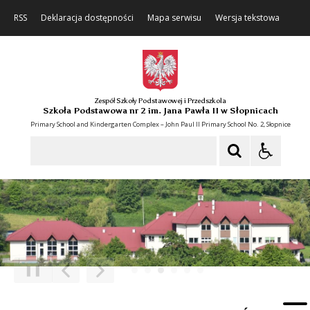
RSS
Deklaracja dostępności
Mapa serwisu
Wersja tekstowa
Zespół Szkoły Podstawowej i Przedszkola
Szkoła Podstawowa nr 2 im. Jana Pawła II w Słopnicach
Primary School and Kindergarten Complex – John Paul II Primary School No. 2, Słopnice
Szukaj
❚❚
Poprzedni Element
Następny Element