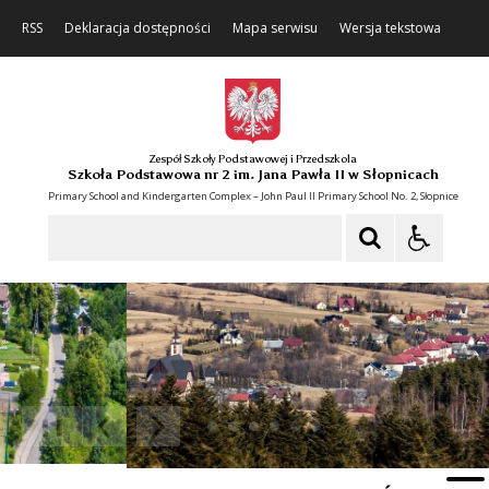
RSS
Deklaracja dostępności
Mapa serwisu
Wersja tekstowa
Zespół Szkoły Podstawowej i Przedszkola
Szkoła Podstawowa nr 2 im. Jana Pawła II w Słopnicach
Primary School and Kindergarten Complex – John Paul II Primary School No. 2, Słopnice
Szukaj
❚❚
Poprzedni Element
Następny Element