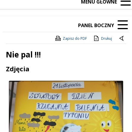
MENU GŁÓWNE
PANEL BOCZNY
Zapisz do PDF
Drukuj
Nie pal !!!
Treść
Zdjęcia